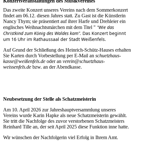
Konzertveranstaltungen des Musikvereines
Das zweite Konzert unseres Vereins nach dem Sommerkonzert
findet am 06.12. diesen Jahres statt. Zu Gast ist die Künstlerin
Nancy Thym; sie präsentiert auf ihrer Harfe und Drehleier ein
"Wie das
englisches Weihnachtsmärchen mit dem Titel "
Christkind zum König des Waldes kam".
Das Konzert beginnt
um 16 Uhr im Rathaussaal der Stadt Weißenfels.
Auf Grund der Schließung des Heinrich-Schütz-Hauses erhalten
Sie Karten durch Vorbestellung per E-Mail an
schuetzhaus-
kasse@weißenfels.de
oder an
verein@schuetzhaus-
weissenfels.de
bzw. an der Abendkasse.
Neubesetzung der Stelle als Schatzmeisterin
Am 10. April 2026 zur Jahreshauptversammlung unseres
Vereins wurde Karin Hapke als neue Schatzmeisterin gewählt.
Sie tritt die Nachfolge des zuvor verstorbenen Schatzmeisters
Reinhard Tille an, der seit April 2025 diese Funktion inne hatte.
Wir wünschen der Nachfolgerin viel Erfolg in Ihrem Amt.